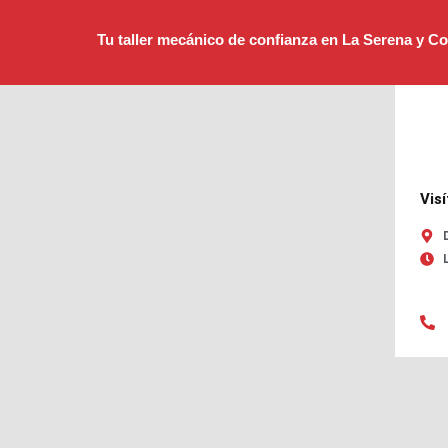
Tu taller mecánico de confianza en La Serena y 
Vis
L