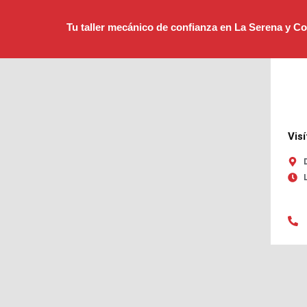
Tu taller mecánico de confianza en La Serena y 
Vis
L